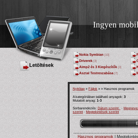
Ingyen mobi
Nokia Symbian
[10]
Driverek
[3]
Letöltések
Aimp2 és 3 Kiegészítők
[3]
Asztal Testreszabása
[7]
Nyitólap
»
Fájlok
»
» Hasznos programok
A kategóriában található anyagok:
3
Mutatott anyag:
1-3
Sorbarendezés:
Dátum szerint
·
Megnevez
szerint
·
Megtekintések szerint
E
Hasznos programok
| Megtekintés