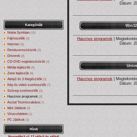
Dátum:
2
Kategóriák
Win32
Nokia Symbian
[10]
Hasznos programok
| Megtekintés
Fájl kezelők
[5]
Dátum:
2
Internet
[11]
Rendszereszközök
[3]
Driverek
[3]
CD-DVD segédeszközök
[4]
Unive
Média lejátszók
[5]
Zene lejátszók
[6]
Hasznos programok
| Megtekintés
Aimp2 és 3 Kiegészítők
[3]
Dátum:
2
Kép és videó szerkesztők
[7]
Szöveg szerkesztők
[3]
Hasznos programok
[3]
Asztal Testreszabása
[7]
Mini Játékok
[5]
Vírusvédelem
[1]
PC Játékok
[2]
Hírek
PowerMp3 v1.17 s60v3 és s60v5