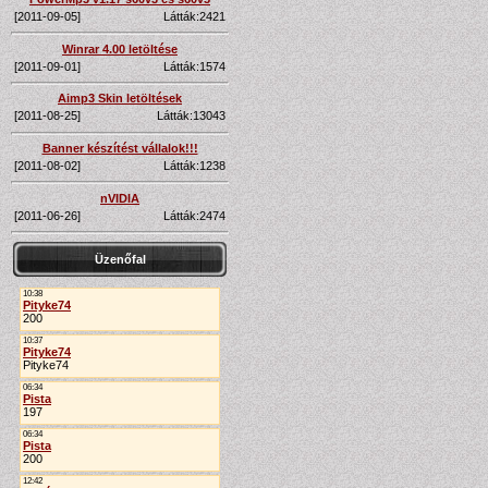
[2011-09-05]
Látták:2421
Winrar 4.00 letöltése
[2011-09-01]
Látták:1574
Aimp3 Skin letöltések
[2011-08-25]
Látták:13043
Banner készítést vállalok!!!
[2011-08-02]
Látták:1238
nVIDIA
[2011-06-26]
Látták:2474
Üzenőfal