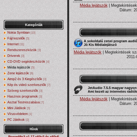
Média lejátszók
| Megtekintések
Dátum:
2
Kategóriák
Nokia Symbian
[10]
Fájl kezelők
[5]
A sokoldalú zenei program audió
Internet
Jó Kis Médialejátszó
[11]
Rendszereszközök
[3]
Média lejátszók
| Megtekintések szá
Driverek
2011-
[3]
CD-DVD segédeszközök
[4]
Média lejátszók
[5]
Zene lejátszók
[6]
Aimp2 és 3 Kiegészítők
[3]
Kép és videó szerkesztők
[7]
JetAudio 7.5.5 magyar nagyon
Szöveg szerkesztők
[3]
Ami kezeli az internetes rádióka
Hasznos programok
[3]
Média lejátszók
| Megtekintések
Asztal Testreszabása
[7]
Dátum:
2
Mini Játékok
[5]
Vírusvédelem
[1]
PC Játékok
[2]
Hírek
PowerMp3 v1.17 s60v3 és s60v5