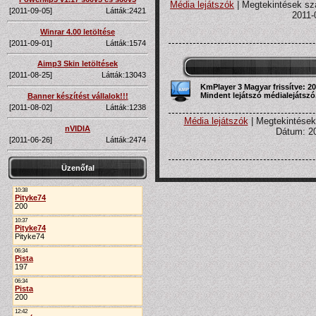
Média lejátszók
| Megtekintések szá
[2011-09-05]
Látták:2421
2011-
Winrar 4.00 letöltése
[2011-09-01]
Látták:1574
Aimp3 Skin letöltések
[2011-08-25]
Látták:13043
KmPlayer 3 Magyar frissítve: 20
Mindent lejátszó médialejátszó
Banner készítést vállalok!!!
[2011-08-02]
Látták:1238
Média lejátszók
| Megtekintések
nVIDIA
Dátum:
2
[2011-06-26]
Látták:2474
Üzenőfal