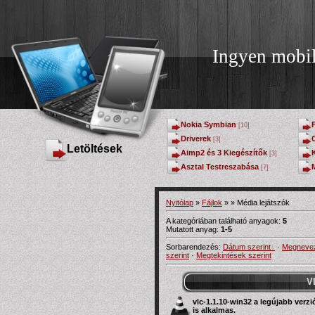
Ingyen mobi
Nokia Symbian
[10]
Driverek
[3]
Letöltések
Aimp2 és 3 Kiegészítők
[3]
Asztal Testreszabása
[7]
Nyitólap
»
Fájlok
»
» Média lejátszók
A kategóriában található anyagok:
5
Mutatott anyag:
1-5
Sorbarendezés:
Dátum szerint
·
Megnevez
szerint
·
Megtekintések szerint
V
vlc-1.1.10-win32 a legújabb
verzi
is alkalmas.